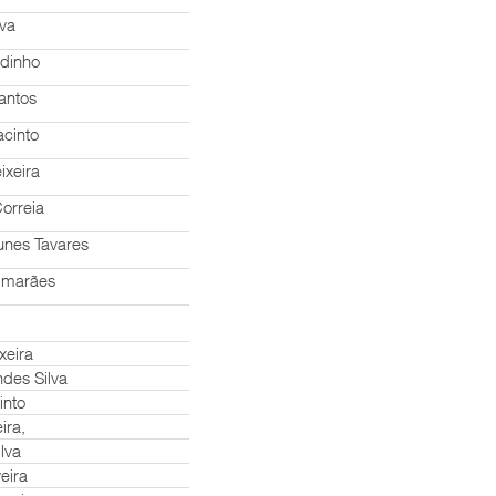
lva
odinho
antos
acinto
ixeira
orreia
unes Tavares
uimarães
xeira
des Silva
into
ira,
lva
eira