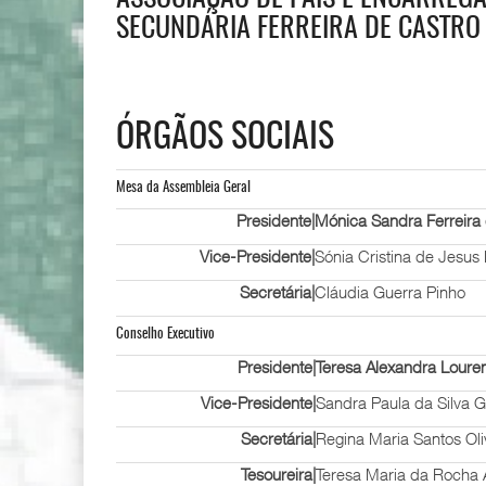
SECUNDÁRIA FERREIRA DE CASTRO
ÓRGÃOS SOCIAIS
Mesa da Assembleia Geral
Presidente|
Mónica Sandra Ferreira
Vice-Presidente|
Sónia Cristina de Jesu
Secretária|
Cláudia Guerra Pinho
Conselho Executivo
Presidente|
Teresa Alexandra Loure
Vice-Presidente|
Sandra Paula da Silva 
Secretária|
Regina Maria Santos Oli
Tesoureira|
Teresa Maria da Rocha