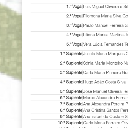
1.º Vogal|
Luís Miguel Oliveira e Si
2.º Vogal|
Filomena Maria Silva G
3.º Vogal|
Paulo Manuel Ferreira S
4.º Vogal|
Liliana Marisa Martins J
5.º Vogal|
Vera Lúcia Fernandes Te
1.º Suplente|
Julieta Maria Marques C
2.º Suplente|
Sónia Maria Monteiro N
3.º Suplente|
Carla Maria Pinheiro G
4.º Suplente|
Hugo Adão Costa Silva
5.º Suplente|
José Manuel Oliveira Tei
6.º Suplente|
Marco Alexandre Fernan
7.º Suplente|
Ana Alexandra Pereira P
8.º Suplente|
Ana Cristina Santos Pere
9.º Suplente|
Ana Isabel da Costa e Si
10.º Suplente|
Carla Maria Ferreira Oliv