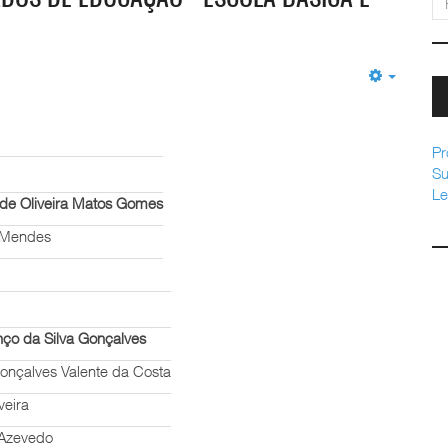
Empty
Pr
Su
Le
 de Oliveira Matos Gomes
s Mendes
nço da Silva Gonçalves
Gonçalves Valente da Costa
veira
 Azevedo