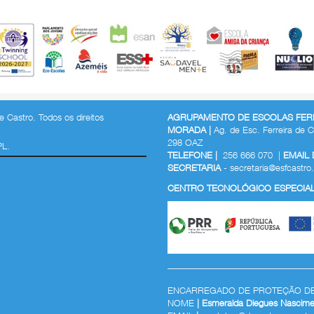
 Castro. Todos os direitos
AGRUPAMENTO DE ESCOLAS FERR
MORADA |
Ag. de Esc. Ferreira de C
298 OAZ
PL.
TELEFONE |
256 666 070 |
EMAIL
SECRETARIA
-
secretaria@esfcastro.
CENTRO TECNOLÓGICO ESPECIALI
ENCARREGADO DE PROTEÇÃO D
NOME
| Esmeralda Diegues Nascime