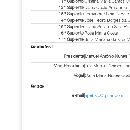
11.º Suplente|
Cristina Maria Santos M
12.º Suplente|
Diana Costa Amarante
13.º Suplente|
Fernanda Maria Rebelo 
14.º Suplente|
José Pedro Borges da S
15.º Suplente|
Liliana Sofia da Silva P
16.º Suplente|
Rosa Maria Costa
17.º Suplente|
Sofia Mariana da silva
Conselho Fiscal
Presidente|
Manuel António Nunes P
Vice-Presidente|
Luís Manuel Gomes Fe
Vogal|
Carla Maria Nunes Cos
Contacto
e-mail|
apebsfc@gmail.com