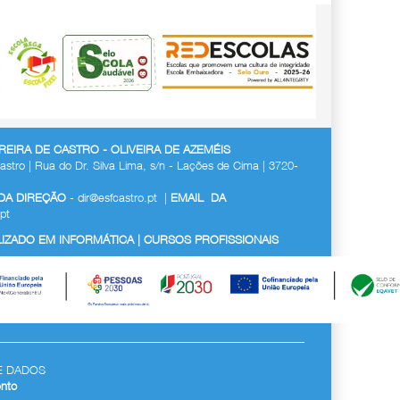
EIRA DE CASTRO - OLIVEIRA DE AZEMÉIS
astro | Rua do Dr. Silva Lima, s/n - Lações de Cima | 3720-
 DA DIREÇÃO
-
dir@esfcastro.pt
|
EMAIL DA
pt
ZADO EM INFORMÁTICA | CURSOS PROFISSIONAIS
E DADOS
nto