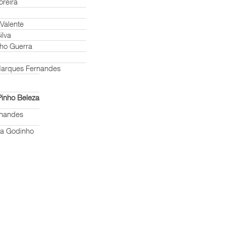
oreira
Valente
ilva
inho Guerra
 Marques Fernandes
inho Beleza
rnandes
ta Godinho