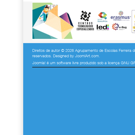
Direitos de autor © 2026 Agrupamento de Escolas Ferreira de
reservados. Designed by
JoomlArt.com
.
Joomla!
é um software livre produzido sob a
licença GNU G