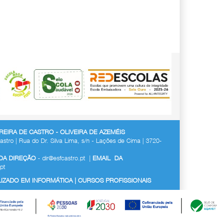
EIRA DE CASTRO - OLIVEIRA DE AZEMÉIS
astro | Rua do Dr. Silva Lima, s/n - Lações de Cima | 3720-
 DA DIREÇÃO
-
dir@esfcastro.pt
|
EMAIL DA
pt
ZADO EM INFORMÁTICA | CURSOS PROFISSIONAIS