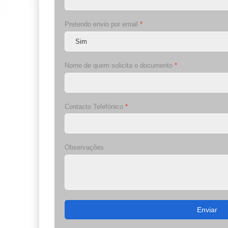
Pretendo envio por email
*
Nome de quem solicita o documento
*
Contacto Telefónico
*
Observações
Enviar