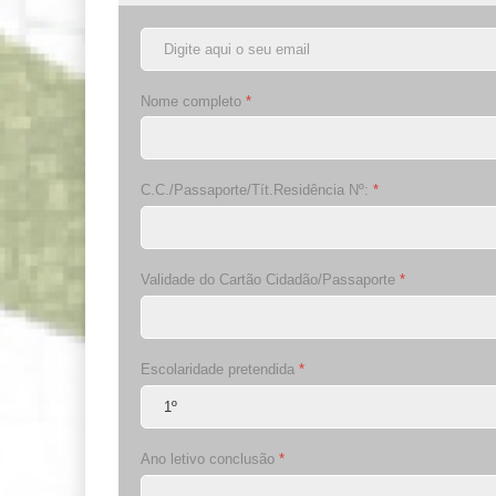
Nome completo
*
C.C./Passaporte/Tít.Residência Nº:
*
Validade do Cartão Cidadão/Passaporte
*
Escolaridade pretendida
*
Ano letivo conclusão
*