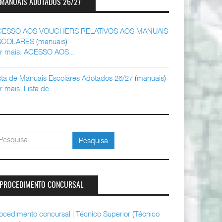
MANUAIS ADOTADOS 26/27
CESSO AOS VOUCHERS RELATIVOS AOS MANUAIS
SCOLARES
(
manuais
)
r mais: ACESSO AOS...
sta de Manuais Escolares Adotados 26/27
(
manuais
)
r mais: Lista de...
squisar
Pesquisa
PROCEDIMENTO CONCURSAL
ocedimento concursal | Técnico Superior
(
Técnico