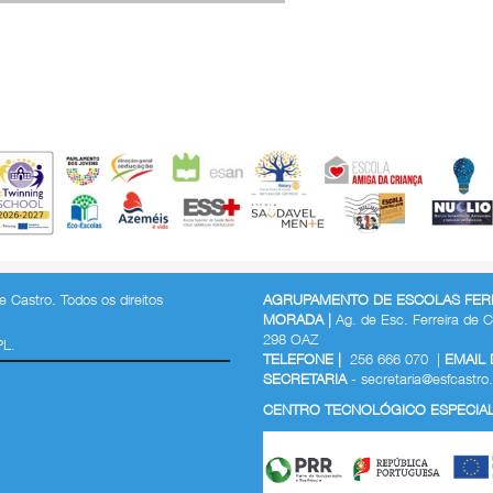
 Castro. Todos os direitos
AGRUPAMENTO DE ESCOLAS FERR
MORADA |
Ag. de Esc. Ferreira de C
298 OAZ
PL.
TELEFONE |
256 666 070 |
EMAIL
SECRETARIA
-
secretaria@esfcastro.
CENTRO TECNOLÓGICO ESPECIALI