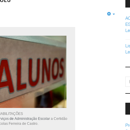
Empty
A
E
Le
Li
Le
pe
HABILITAÇÕES
rviços
de
Administração Escolar
a Certidão
olas Ferreira de Castro.
Pr