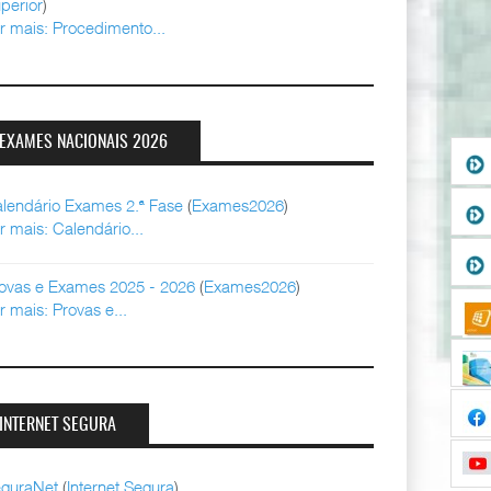
perior
)
r mais: Procedimento...
EXAMES NACIONAIS 2026
lendário Exames 2.ª Fase
(
Exames2026
)
r mais: Calendário...
ovas e Exames 2025 - 2026
(
Exames2026
)
r mais: Provas e...
INTERNET SEGURA
guraNet
(
Internet Segura
)