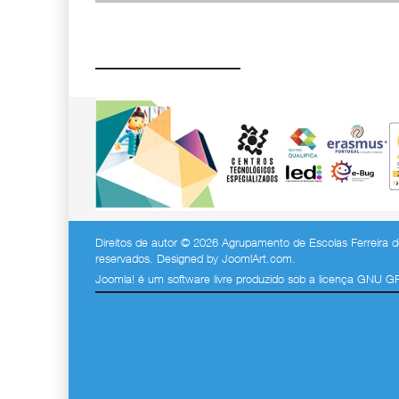
Direitos de autor © 2026 Agrupamento de Escolas Ferreira de
reservados. Designed by
JoomlArt.com
.
Joomla!
é um software livre produzido sob a
licença GNU G