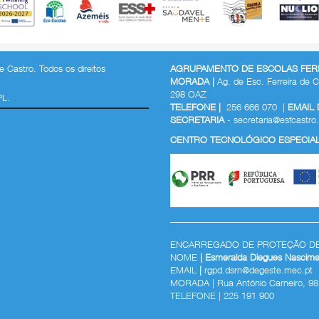
 Castro. Todos os direitos
AGRUPAMENTO DE ESCOLAS FERR
MORADA |
Ag. de Esc. Ferreira de C
298 OAZ
PL.
TELEFONE |
256 666 070 |
EMAIL
SECRETARIA
-
secretaria@esfcastro.
CENTRO TECNOLÓGICO ESPECIALI
ENCARREGADO DE PROTEÇÃO D
NOME
| Esmeralda Diegues Nascime
EMAIL
|
rgpd.dsrn@degeste.mec.pt
MORADA | Rua António Carneiro, 98
TELEFONE |
225 191 900