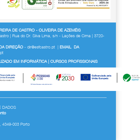
EIRA DE CASTRO - OLIVEIRA DE AZEMÉIS
astro | Rua do Dr. Silva Lima, s/n - Lações de Cima | 3720-
 DA DIREÇÃO
-
dir@esfcastro.pt
|
EMAIL DA
pt
ZADO EM INFORMÁTICA | CURSOS PROFISSIONAIS
E DADOS
nto
, 4349-003 Porto