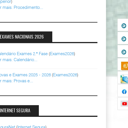
perior
)
r mais: Procedimento...
EXAMES NACIONAIS 2026
lendário Exames 2.ª Fase
(
Exames2026
)
r mais: Calendário...
ovas e Exames 2025 - 2026
(
Exames2026
)
r mais: Provas e...
INTERNET SEGURA
guraNet
(
Internet Segura
)