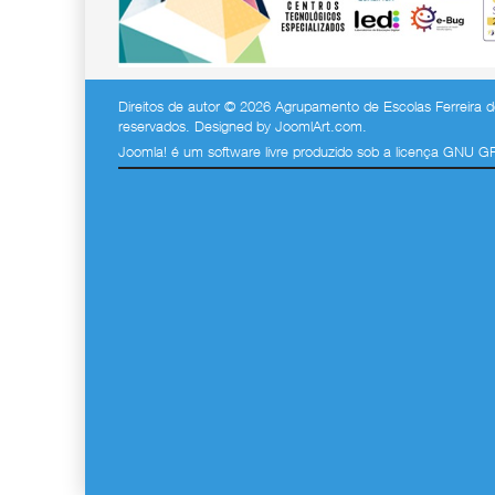
Direitos de autor © 2026 Agrupamento de Escolas Ferreira de
reservados. Designed by
JoomlArt.com
.
Joomla!
é um software livre produzido sob a
licença GNU G