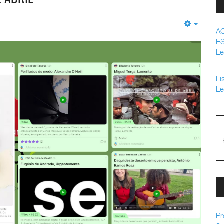
Empty
A
E
Le
Li
Le
pe
Pr