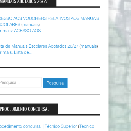
MANUAIS ADOTADOS 26/27
CESSO AOS VOUCHERS RELATIVOS AOS MANUAIS
SCOLARES
(
manuais
)
r mais: ACESSO AOS...
sta de Manuais Escolares Adotados 26/27
(
manuais
)
r mais: Lista de...
squisar
Pesquisa
PROCEDIMENTO CONCURSAL
ocedimento concursal | Técnico Superior
(
Técnico