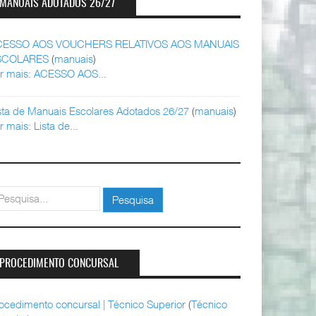
MANUAIS ADOTADOS 26/27
CESSO AOS VOUCHERS RELATIVOS AOS MANUAIS
SCOLARES
(
manuais
)
r mais: ACESSO AOS...
sta de Manuais Escolares Adotados 26/27
(
manuais
)
r mais: Lista de...
squisar
Pesquisa
PROCEDIMENTO CONCURSAL
ocedimento concursal | Técnico Superior
(
Técnico