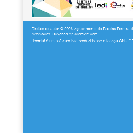
Direitos de autor © 2026 Agrupamento de Escolas Ferreira de
reservados. Designed by
JoomlArt.com
.
Joomla!
é um software livre produzido sob a
licença GNU G