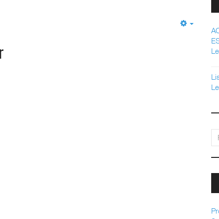
Empty
A
E
r
Le
Li
Le
pe
Pr