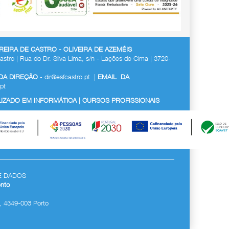
EIRA DE CASTRO - OLIVEIRA DE AZEMÉIS
astro | Rua do Dr. Silva Lima, s/n - Lações de Cima | 3720-
 DA DIREÇÃO
-
dir@esfcastro.pt
|
EMAIL DA
pt
ZADO EM INFORMÁTICA | CURSOS PROFISSIONAIS
E DADOS
nto
, 4349-003 Porto