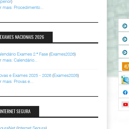
perior
)
r mais: Procedimento...
EXAMES NACIONAIS 2026
lendário Exames 2.ª Fase
(
Exames2026
)
r mais: Calendário...
ovas e Exames 2025 - 2026
(
Exames2026
)
r mais: Provas e...
INTERNET SEGURA
guraNet
(
Internet Segura
)