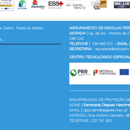
 Castro. Todos os direitos
AGRUPAMENTO DE ESCOLAS FERR
MORADA |
Ag. de Esc. Ferreira de C
298 OAZ
PL.
TELEFONE |
256 666 070 |
EMAIL
SECRETARIA
-
secretaria@esfcastro.
CENTRO TECNOLÓGICO ESPECIALI
ENCARREGADO DE PROTEÇÃO D
NOME
| Esmeralda Diegues Nascime
EMAIL
|
rgpd.dsrn@degeste.mec.pt
MORADA | Rua António Carneiro, 98
TELEFONE |
225 191 900