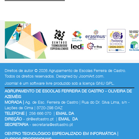
Direitos de autor © 2026 Agrupamento de Escolas Ferreira de Castro.
Todos os direitos reservados. Designed by
JoomlArt.com
.
Joomla!
é um software livre produzido sob a
licença GNU GPL.
AGRUPAMENTO DE ESCOLAS FERREIRA DE CASTRO - OLIVEIRA DE
AZEMÉIS
MORADA |
Ag. de Esc. Ferreira de Castro | Rua do Dr. Silva Lima, s/n -
Lações de Cima | 3720-298 OAZ
TELEFONE |
256 666 070 |
EMAIL DA
DIREÇÃO
-
dir@esfcastro.pt
|
EMAIL DA
SECRETARIA
-
secretaria@esfcastro.pt
CENTRO TECNOLÓGICO ESPECIALIZADO EM INFORMÁTICA |
CURSOS PROFISSIONAIS