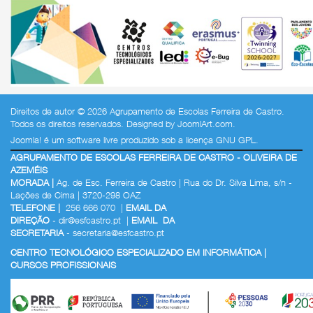
Direitos de autor © 2026 Agrupamento de Escolas Ferreira de Castro.
Todos os direitos reservados. Designed by
JoomlArt.com
.
Joomla!
é um software livre produzido sob a
licença GNU GPL.
AGRUPAMENTO DE ESCOLAS FERREIRA DE CASTRO - OLIVEIRA DE
AZEMÉIS
MORADA |
Ag. de Esc. Ferreira de Castro | Rua do Dr. Silva Lima, s/n -
Lações de Cima | 3720-298 OAZ
TELEFONE |
256 666 070 |
EMAIL DA
DIREÇÃO
-
dir@esfcastro.pt
|
EMAIL DA
SECRETARIA
-
secretaria@esfcastro.pt
CENTRO TECNOLÓGICO ESPECIALIZADO EM INFORMÁTICA |
CURSOS PROFISSIONAIS