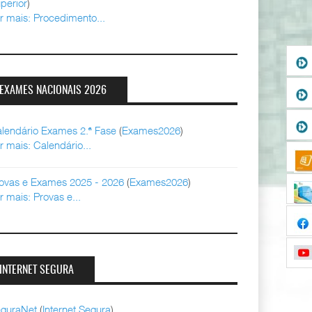
perior
)
r mais: Procedimento...
EXAMES NACIONAIS 2026
lendário Exames 2.ª Fase
(
Exames2026
)
r mais: Calendário...
ovas e Exames 2025 - 2026
(
Exames2026
)
r mais: Provas e...
INTERNET SEGURA
guraNet
(
Internet Segura
)