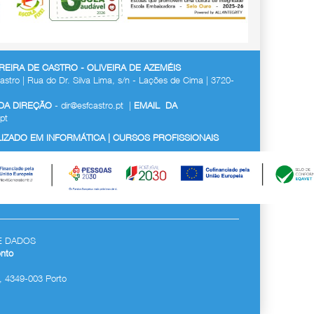
EIRA DE CASTRO - OLIVEIRA DE AZEMÉIS
astro | Rua do Dr. Silva Lima, s/n - Lações de Cima | 3720-
 DA DIREÇÃO
-
dir@esfcastro.pt
|
EMAIL DA
pt
ZADO EM INFORMÁTICA | CURSOS PROFISSIONAIS
E DADOS
nto
, 4349-003 Porto