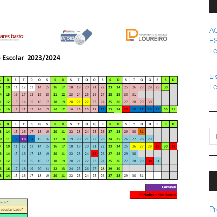
A
E
Le
Li
Le
pe
Pr