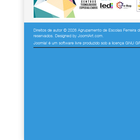
Direitos de autor © 2026 Agrupamento de Escolas Ferreira de
reservados. Designed by
JoomlArt.com
.
Joomla!
é um software livre produzido sob a
licença GNU G