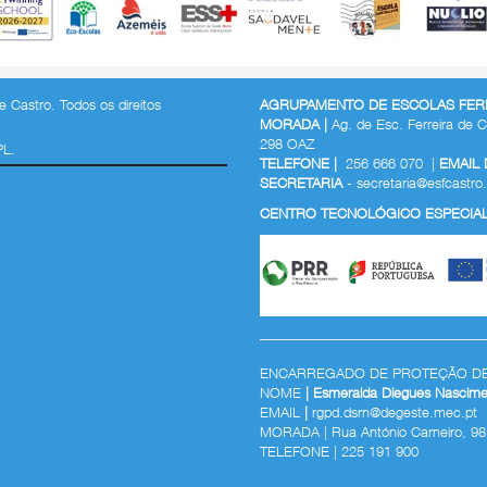
 Castro. Todos os direitos
AGRUPAMENTO DE ESCOLAS FERR
MORADA |
Ag. de Esc. Ferreira de C
298 OAZ
PL.
TELEFONE |
256 666 070 |
EMAIL
SECRETARIA
-
secretaria@esfcastro.
CENTRO TECNOLÓGICO ESPECIALI
ENCARREGADO DE PROTEÇÃO D
NOME
| Esmeralda Diegues Nascime
EMAIL
|
rgpd.dsrn@degeste.mec.pt
MORADA | Rua António Carneiro, 98
TELEFONE |
225 191 900