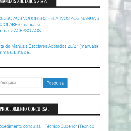
MANUAIS ADOTADOS 26/27
CESSO AOS VOUCHERS RELATIVOS AOS MANUAIS
SCOLARES
(
manuais
)
r mais: ACESSO AOS...
sta de Manuais Escolares Adotados 26/27
(
manuais
)
r mais: Lista de...
squisar
Pesquisa
PROCEDIMENTO CONCURSAL
ocedimento concursal | Técnico Superior
(
Técnico