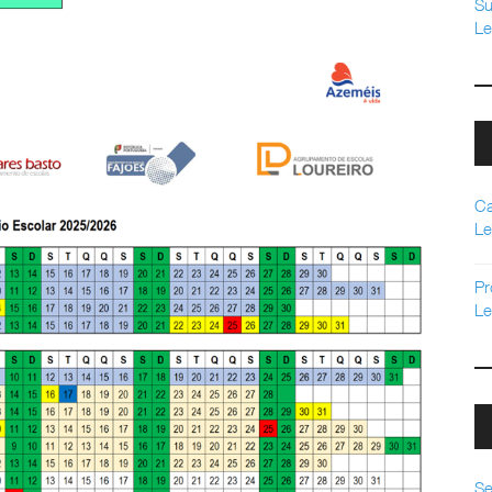
Su
Le
Ca
Le
Pr
Le
Se