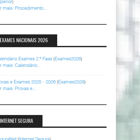
perior
)
r mais: Procedimento...
EXAMES NACIONAIS 2026
lendário Exames 2.ª Fase
(
Exames2026
)
r mais: Calendário...
ovas e Exames 2025 - 2026
(
Exames2026
)
r mais: Provas e...
INTERNET SEGURA
guraNet
(
Internet Segura
)