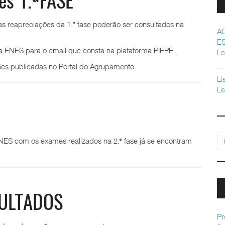
es 1.ªFASE
as reapreciações da 1.ª fase poderão ser consultados na
A
E
a ENES para o email que consta na plataforma PIEPE.
Le
es publicadas no Portal do Agrupamento.
Li
Le
pe
ENES com os exames realizados na 2.ª fase já se encontram
SULTADOS
Pr