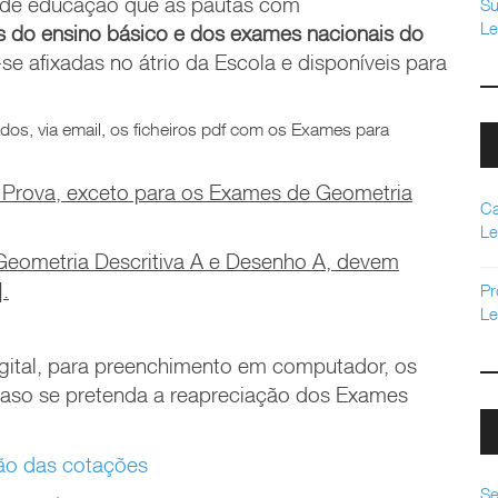
s de educação que as pautas com
Su
Le
is do ensino básico e
dos exames nacionais do
e afixadas no átrio da Escola e disponíveis para
dos, via email, os ficheiros pdf com os Exames para
de Prova, exceto para os Exames de Geometria
Ca
Le
Geometria Descritiva A e Desenho A, devem
].
Pr
Le
gital, para preenchimento em computador, os
 caso se pretenda a reapreciação dos Exames
ção das cotações
Se