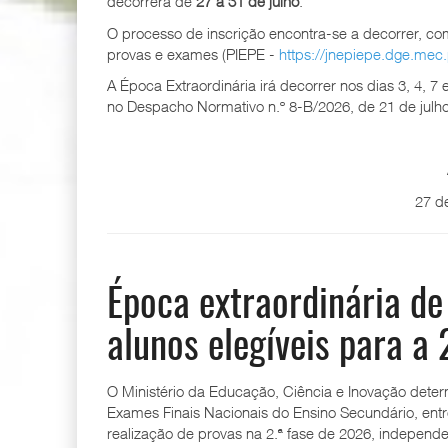
decorrerá de
27 a 31 de julho
.
O processo de inscrição encontra-se a decorrer, com
provas e exames (PIEPE -
https://jnepiepe.dge.mec.p
A Época Extraordinária irá decorrer nos dias 3, 4, 
no Despacho Normativo n.º 8-B/2026, de 21 de julho
27 d
Época extraordinária de
alunos elegíveis para a 
O Ministério da Educação, Ciência e Inovação deter
Exames Finais Nacionais do Ensino Secundário, entre
realização de provas na 2.ª fase de 2026, independ